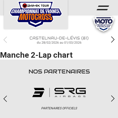
ACCUEIL
ACTUS
CALENDRIER
CASTELNAU-DE-LÉVIS (81)
RÉSULTATS
du 28/02/2026 au 01/03/2026
Manche 2-Lap chart
PHOTOS / WEB TV
CHAMPIONNAT
NOS PARTENAIRES
PARTENAIRES
accéder à la billetterie
PARTENAIRES OFFICIELS