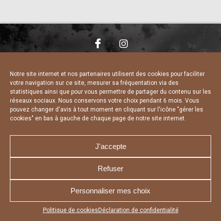
NOUS CONTACTER
MENTIONS LÉGALES
CHARTE DE CONFIDENTIALITÉ
DÉCLARATION DE CONFIDENTIALITÉ
Notre site internet et nos partenaires utilisent des cookies pour faciliter
POLITIQUE D’UTILISATION DES COOKIES
votre navigation sur ce site, mesurer sa fréquentation via des
RÉALISÉ PAR L’AGENCE WEB A3 WEB
statistiques ainsi que pour vous permettre de partager du contenu sur les
réseaux sociaux. Nous conservons votre choix pendant 6 mois. Vous
pouvez changer d'avis à tout moment en cliquant sur l'icône "gérer les
cookies" en bas à gauche de chaque page de notre site internet.
J'accepte
Refuser
Personnaliser mes choix
Appuyez sur le bouton partager en bas de votre
Politique de cookies
Déclaration de confidentialité
navigateur, puis sur "Sur l'écran d'accueil" pour obtenir le