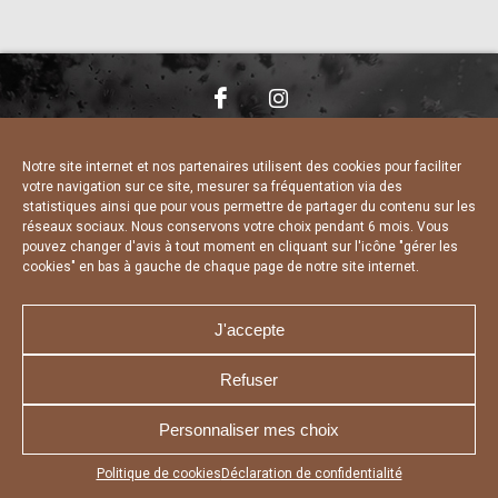
NOUS CONTACTER
MENTIONS LÉGALES
CHARTE DE CONFIDENTIALITÉ
DÉCLARATION DE CONFIDENTIALITÉ
Notre site internet et nos partenaires utilisent des cookies pour faciliter
POLITIQUE D’UTILISATION DES COOKIES
votre navigation sur ce site, mesurer sa fréquentation via des
RÉALISÉ PAR L’AGENCE WEB A3 WEB
statistiques ainsi que pour vous permettre de partager du contenu sur les
réseaux sociaux. Nous conservons votre choix pendant 6 mois. Vous
pouvez changer d'avis à tout moment en cliquant sur l'icône "gérer les
cookies" en bas à gauche de chaque page de notre site internet.
J'accepte
Refuser
Personnaliser mes choix
Appuyez sur le bouton partager en bas de votre
Politique de cookies
Déclaration de confidentialité
navigateur, puis sur "Sur l'écran d'accueil" pour obtenir le