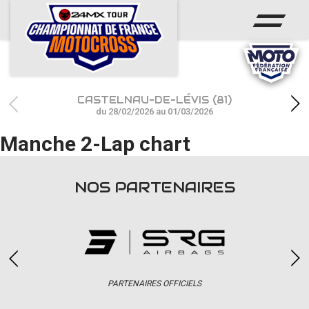
ACCUEIL
ACTUS
CALENDRIER
CASTELNAU-DE-LÉVIS (81)
RÉSULTATS
du 28/02/2026 au 01/03/2026
Manche 2-Lap chart
PHOTOS / WEB TV
CHAMPIONNAT
NOS PARTENAIRES
PARTENAIRES
accéder à la billetterie
PARTENAIRES OFFICIELS