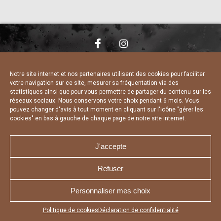
NOUS CONTACTER
MENTIONS LÉGALES
CHARTE DE CONFIDENTIALITÉ
DÉCLARATION DE CONFIDENTIALITÉ
Notre site internet et nos partenaires utilisent des cookies pour faciliter
POLITIQUE D’UTILISATION DES COOKIES
votre navigation sur ce site, mesurer sa fréquentation via des
RÉALISÉ PAR L’AGENCE WEB A3 WEB
statistiques ainsi que pour vous permettre de partager du contenu sur les
réseaux sociaux. Nous conservons votre choix pendant 6 mois. Vous
pouvez changer d'avis à tout moment en cliquant sur l'icône "gérer les
cookies" en bas à gauche de chaque page de notre site internet.
J'accepte
Refuser
Personnaliser mes choix
Appuyez sur le bouton partager en bas de votre
Politique de cookies
Déclaration de confidentialité
navigateur, puis sur "Sur l'écran d'accueil" pour obtenir le