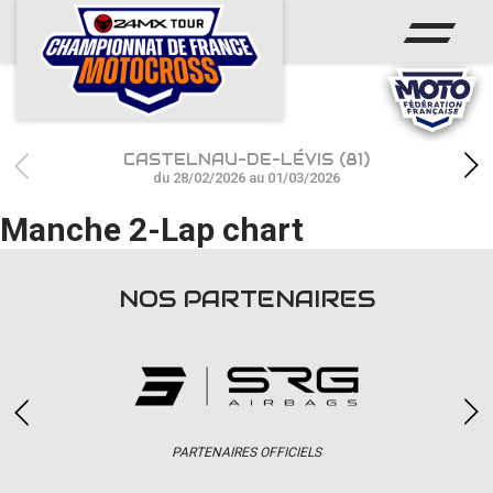
ACCUEIL
ACTUS
CALENDRIER
CASTELNAU-DE-LÉVIS (81)
RÉSULTATS
du 28/02/2026 au 01/03/2026
Manche 2-Lap chart
PHOTOS / WEB TV
CHAMPIONNAT
NOS PARTENAIRES
PARTENAIRES
accéder à la billetterie
PARTENAIRES OFFICIELS