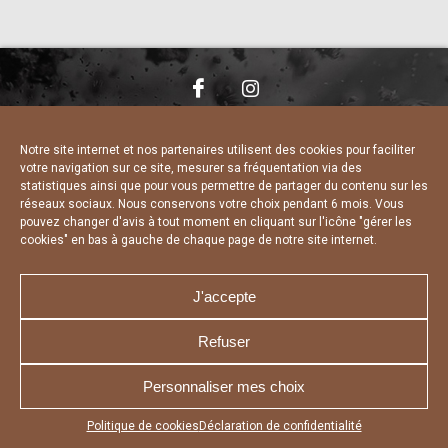
NOUS CONTACTER
MENTIONS LÉGALES
CHARTE DE CONFIDENTIALITÉ
DÉCLARATION DE CONFIDENTIALITÉ
Notre site internet et nos partenaires utilisent des cookies pour faciliter
POLITIQUE D’UTILISATION DES COOKIES
votre navigation sur ce site, mesurer sa fréquentation via des
RÉALISÉ PAR L’AGENCE WEB A3 WEB
statistiques ainsi que pour vous permettre de partager du contenu sur les
réseaux sociaux. Nous conservons votre choix pendant 6 mois. Vous
pouvez changer d'avis à tout moment en cliquant sur l'icône "gérer les
cookies" en bas à gauche de chaque page de notre site internet.
J'accepte
Refuser
Personnaliser mes choix
Appuyez sur le bouton partager en bas de votre
Politique de cookies
Déclaration de confidentialité
navigateur, puis sur "Sur l'écran d'accueil" pour obtenir le