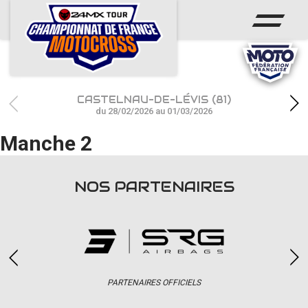
ACCUEIL
ACTUS
CALENDRIER
CASTELNAU-DE-LÉVIS (81)
RÉSULTATS
du 28/02/2026 au 01/03/2026
Manche 2
PHOTOS / WEB TV
CHAMPIONNAT
NOS PARTENAIRES
PARTENAIRES
accéder à la billetterie
PARTENAIRES OFFICIELS