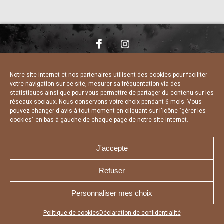
NOUS CONTACTER
MENTIONS LÉGALES
CHARTE DE CONFIDENTIALITÉ
DÉCLARATION DE CONFIDENTIALITÉ
Notre site internet et nos partenaires utilisent des cookies pour faciliter
POLITIQUE D’UTILISATION DES COOKIES
votre navigation sur ce site, mesurer sa fréquentation via des
RÉALISÉ PAR L’AGENCE WEB A3 WEB
statistiques ainsi que pour vous permettre de partager du contenu sur les
réseaux sociaux. Nous conservons votre choix pendant 6 mois. Vous
pouvez changer d'avis à tout moment en cliquant sur l'icône "gérer les
cookies" en bas à gauche de chaque page de notre site internet.
J'accepte
Refuser
Personnaliser mes choix
Appuyez sur le bouton partager en bas de votre
Politique de cookies
Déclaration de confidentialité
navigateur, puis sur "Sur l'écran d'accueil" pour obtenir le