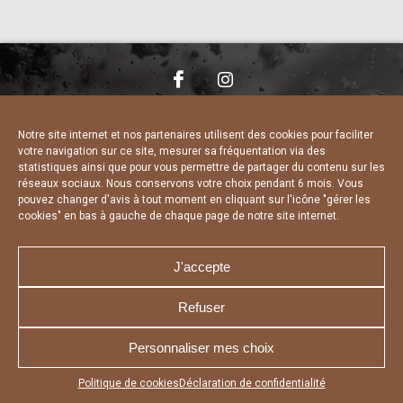
NOUS CONTACTER
MENTIONS LÉGALES
CHARTE DE CONFIDENTIALITÉ
DÉCLARATION DE CONFIDENTIALITÉ
Notre site internet et nos partenaires utilisent des cookies pour faciliter
POLITIQUE D’UTILISATION DES COOKIES
votre navigation sur ce site, mesurer sa fréquentation via des
RÉALISÉ PAR L’AGENCE WEB A3 WEB
statistiques ainsi que pour vous permettre de partager du contenu sur les
réseaux sociaux. Nous conservons votre choix pendant 6 mois. Vous
pouvez changer d'avis à tout moment en cliquant sur l'icône "gérer les
cookies" en bas à gauche de chaque page de notre site internet.
J'accepte
Refuser
Personnaliser mes choix
Appuyez sur le bouton partager en bas de votre
Politique de cookies
Déclaration de confidentialité
navigateur, puis sur "Sur l'écran d'accueil" pour obtenir le