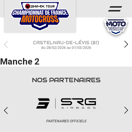
ACCUEIL
ACTUS
CALENDRIER
CASTELNAU-DE-LÉVIS (81)
RÉSULTATS
du 28/02/2026 au 01/03/2026
Manche 2
PHOTOS / WEB TV
CHAMPIONNAT
NOS PARTENAIRES
PARTENAIRES
accéder à la billetterie
PARTENAIRES OFFICIELS