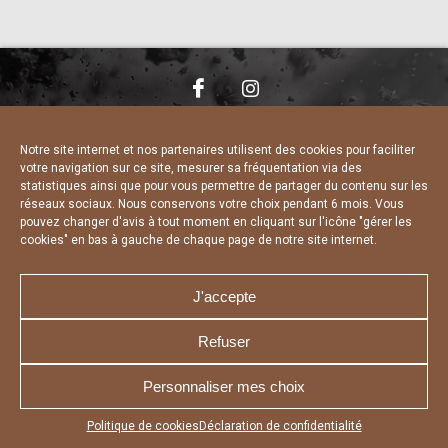
NOUS CONTACTER
MENTIONS LÉGALES
CHARTE DE CONFIDENTIALITÉ
DÉCLARATION DE CONFIDENTIALITÉ
Notre site internet et nos partenaires utilisent des cookies pour faciliter
POLITIQUE D’UTILISATION DES COOKIES
votre navigation sur ce site, mesurer sa fréquentation via des
RÉALISÉ PAR L’AGENCE WEB A3 WEB
statistiques ainsi que pour vous permettre de partager du contenu sur les
réseaux sociaux. Nous conservons votre choix pendant 6 mois. Vous
pouvez changer d'avis à tout moment en cliquant sur l'icône "gérer les
cookies" en bas à gauche de chaque page de notre site internet.
J'accepte
Refuser
Personnaliser mes choix
Appuyez sur le bouton partager en bas de votre
Politique de cookies
Déclaration de confidentialité
navigateur, puis sur "Sur l'écran d'accueil" pour obtenir le