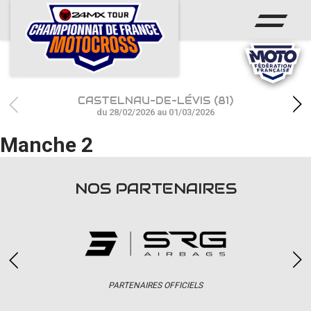
ACCUEIL
ACTUS
CALENDRIER
CASTELNAU-DE-LÉVIS (81)
RÉSULTATS
du 28/02/2026 au 01/03/2026
Manche 2
PHOTOS / WEB TV
CHAMPIONNAT
NOS PARTENAIRES
PARTENAIRES
accéder à la billetterie
PARTENAIRES OFFICIELS