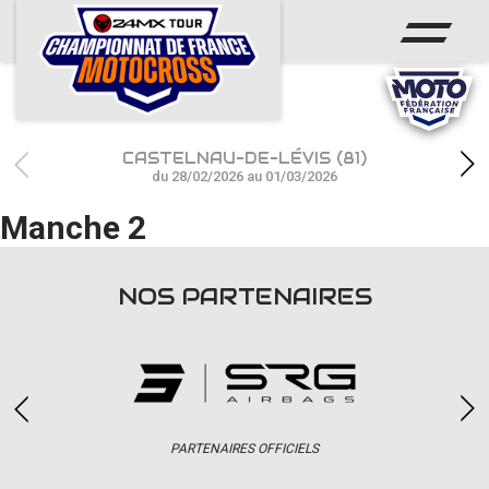
ACCUEIL
ACTUS
CALENDRIER
CASTELNAU-DE-LÉVIS (81)
RÉSULTATS
du 28/02/2026 au 01/03/2026
Manche 2
PHOTOS / WEB TV
CHAMPIONNAT
NOS PARTENAIRES
PARTENAIRES
accéder à la billetterie
PARTENAIRES OFFICIELS