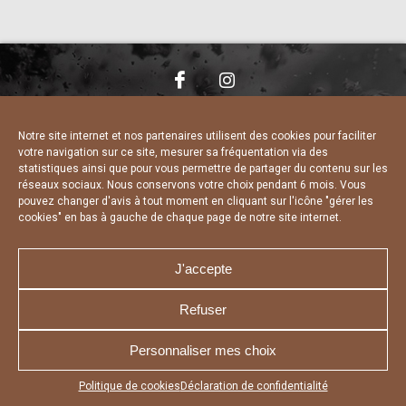
NOUS CONTACTER
MENTIONS LÉGALES
CHARTE DE CONFIDENTIALITÉ
DÉCLARATION DE CONFIDENTIALITÉ
Notre site internet et nos partenaires utilisent des cookies pour faciliter
POLITIQUE D’UTILISATION DES COOKIES
votre navigation sur ce site, mesurer sa fréquentation via des
RÉALISÉ PAR L’AGENCE WEB A3 WEB
statistiques ainsi que pour vous permettre de partager du contenu sur les
réseaux sociaux. Nous conservons votre choix pendant 6 mois. Vous
pouvez changer d'avis à tout moment en cliquant sur l'icône "gérer les
cookies" en bas à gauche de chaque page de notre site internet.
J'accepte
Refuser
Personnaliser mes choix
Appuyez sur le bouton partager en bas de votre
Politique de cookies
Déclaration de confidentialité
navigateur, puis sur "Sur l'écran d'accueil" pour obtenir le