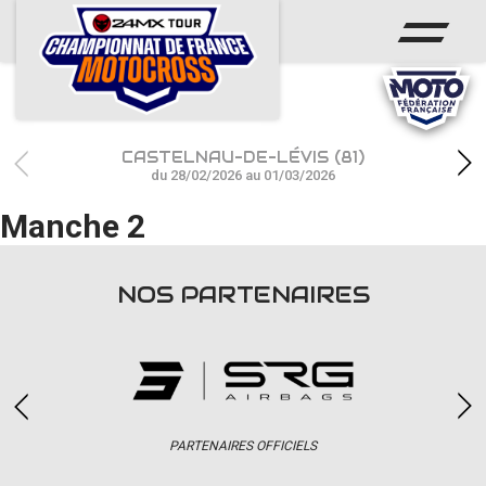
ACCUEIL
ACTUS
CALENDRIER
CASTELNAU-DE-LÉVIS (81)
RÉSULTATS
du 28/02/2026 au 01/03/2026
Manche 2
PHOTOS / WEB TV
CHAMPIONNAT
NOS PARTENAIRES
PARTENAIRES
accéder à la billetterie
PARTENAIRES OFFICIELS