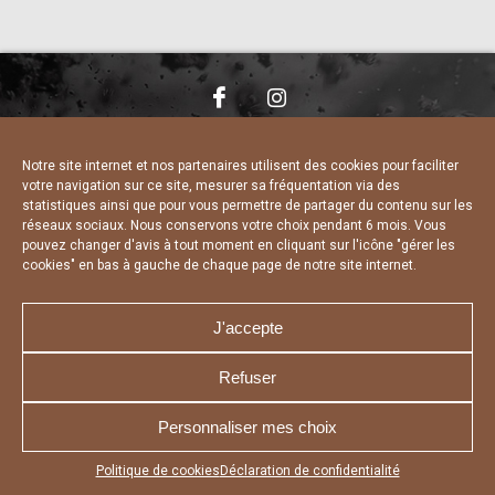
NOUS CONTACTER
MENTIONS LÉGALES
CHARTE DE CONFIDENTIALITÉ
DÉCLARATION DE CONFIDENTIALITÉ
Notre site internet et nos partenaires utilisent des cookies pour faciliter
POLITIQUE D’UTILISATION DES COOKIES
votre navigation sur ce site, mesurer sa fréquentation via des
RÉALISÉ PAR L’AGENCE WEB A3 WEB
statistiques ainsi que pour vous permettre de partager du contenu sur les
réseaux sociaux. Nous conservons votre choix pendant 6 mois. Vous
pouvez changer d'avis à tout moment en cliquant sur l'icône "gérer les
cookies" en bas à gauche de chaque page de notre site internet.
J'accepte
Refuser
Personnaliser mes choix
Appuyez sur le bouton partager en bas de votre
Politique de cookies
Déclaration de confidentialité
navigateur, puis sur "Sur l'écran d'accueil" pour obtenir le