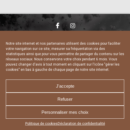
NOUS CONTACTER
MENTIONS LÉGALES
CHARTE DE CONFIDENTIALITÉ
DÉCLARATION DE CONFIDENTIALITÉ
Notre site internet et nos partenaires utilisent des cookies pour faciliter
POLITIQUE D’UTILISATION DES COOKIES
votre navigation sur ce site, mesurer sa fréquentation via des
RÉALISÉ PAR L’AGENCE WEB A3 WEB
statistiques ainsi que pour vous permettre de partager du contenu sur les
réseaux sociaux. Nous conservons votre choix pendant 6 mois. Vous
pouvez changer d'avis à tout moment en cliquant sur l'icône "gérer les
cookies" en bas à gauche de chaque page de notre site internet.
J'accepte
Refuser
Personnaliser mes choix
Appuyez sur le bouton partager en bas de votre
Politique de cookies
Déclaration de confidentialité
navigateur, puis sur "Sur l'écran d'accueil" pour obtenir le