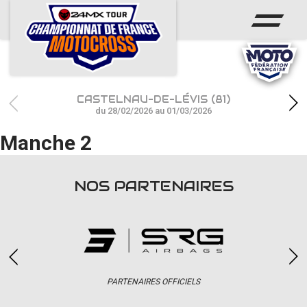
ACCUEIL
ACTUS
CALENDRIER
CASTELNAU-DE-LÉVIS (81)
RÉSULTATS
du 28/02/2026 au 01/03/2026
Manche 2
PHOTOS / WEB TV
CHAMPIONNAT
NOS PARTENAIRES
PARTENAIRES
accéder à la billetterie
PARTENAIRES OFFICIELS