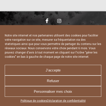
NOUS CONTACTER
MENTIONS LÉGALES
CHARTE DE CONFIDENTIALITÉ
DÉCLARATION DE CONFIDENTIALITÉ
Notre site internet et nos partenaires utilisent des cookies pour faciliter
POLITIQUE D’UTILISATION DES COOKIES
votre navigation sur ce site, mesurer sa fréquentation via des
RÉALISÉ PAR L’AGENCE WEB A3 WEB
statistiques ainsi que pour vous permettre de partager du contenu sur les
réseaux sociaux. Nous conservons votre choix pendant 6 mois. Vous
pouvez changer d'avis à tout moment en cliquant sur l'icône "gérer les
cookies" en bas à gauche de chaque page de notre site internet.
J'accepte
Refuser
Personnaliser mes choix
Appuyez sur le bouton partager en bas de votre
Politique de cookies
Déclaration de confidentialité
navigateur, puis sur "Sur l'écran d'accueil" pour obtenir le