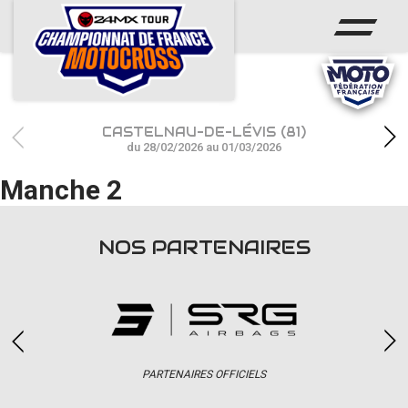
ACCUEIL
ACTUS
CALENDRIER
CASTELNAU-DE-LÉVIS (81)
RÉSULTATS
du 28/02/2026 au 01/03/2026
Manche 2
PHOTOS / WEB TV
CHAMPIONNAT
NOS PARTENAIRES
PARTENAIRES
accéder à la billetterie
PARTENAIRES OFFICIELS