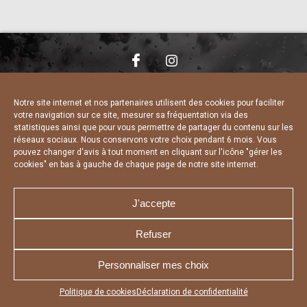
NOUS CONTACTER
MENTIONS LÉGALES
CHARTE DE CONFIDENTIALITÉ
DÉCLARATION DE CONFIDENTIALITÉ
Notre site internet et nos partenaires utilisent des cookies pour faciliter
POLITIQUE D’UTILISATION DES COOKIES
votre navigation sur ce site, mesurer sa fréquentation via des
RÉALISÉ PAR L’AGENCE WEB A3 WEB
statistiques ainsi que pour vous permettre de partager du contenu sur les
réseaux sociaux. Nous conservons votre choix pendant 6 mois. Vous
pouvez changer d'avis à tout moment en cliquant sur l'icône "gérer les
cookies" en bas à gauche de chaque page de notre site internet.
J'accepte
Refuser
Personnaliser mes choix
Appuyez sur le bouton partager en bas de votre
Politique de cookies
Déclaration de confidentialité
navigateur, puis sur "Sur l'écran d'accueil" pour obtenir le