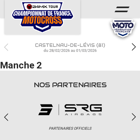
ACCUEIL
ACTUS
CALENDRIER
CASTELNAU-DE-LÉVIS (81)
RÉSULTATS
du 28/02/2026 au 01/03/2026
Manche 2
PHOTOS / WEB TV
CHAMPIONNAT
NOS PARTENAIRES
PARTENAIRES
accéder à la billetterie
PARTENAIRES OFFICIELS