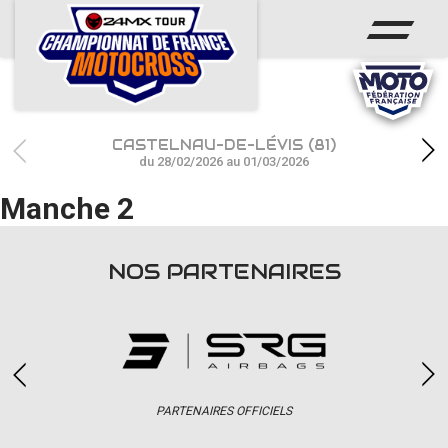
ACCUEIL
ACTUS
CALENDRIER
CASTELNAU-DE-LÉVIS (81)
RÉSULTATS
du 28/02/2026 au 01/03/2026
Manche 2
PHOTOS / WEB TV
CHAMPIONNAT
NOS PARTENAIRES
PARTENAIRES
accéder à la billetterie
PARTENAIRES OFFICIELS