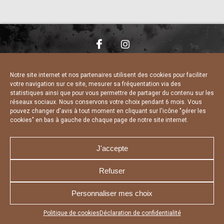
NOUS CONTACTER
MENTIONS LÉGALES
CHARTE DE CONFIDENTIALITÉ
DÉCLARATION DE CONFIDENTIALITÉ
Notre site internet et nos partenaires utilisent des cookies pour faciliter
POLITIQUE D’UTILISATION DES COOKIES
votre navigation sur ce site, mesurer sa fréquentation via des
RÉALISÉ PAR L’AGENCE WEB A3 WEB
statistiques ainsi que pour vous permettre de partager du contenu sur les
réseaux sociaux. Nous conservons votre choix pendant 6 mois. Vous
pouvez changer d'avis à tout moment en cliquant sur l'icône "gérer les
cookies" en bas à gauche de chaque page de notre site internet.
J'accepte
Refuser
Personnaliser mes choix
Appuyez sur le bouton partager en bas de votre
Politique de cookies
Déclaration de confidentialité
navigateur, puis sur "Sur l'écran d'accueil" pour obtenir le