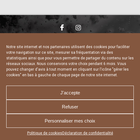
NOUS CONTACTER
MENTIONS LÉGALES
CHARTE DE CONFIDENTIALITÉ
DÉCLARATION DE CONFIDENTIALITÉ
Notre site internet et nos partenaires utilisent des cookies pour faciliter
POLITIQUE D’UTILISATION DES COOKIES
votre navigation sur ce site, mesurer sa fréquentation via des
RÉALISÉ PAR L’AGENCE WEB A3 WEB
statistiques ainsi que pour vous permettre de partager du contenu sur les
réseaux sociaux. Nous conservons votre choix pendant 6 mois. Vous
pouvez changer d'avis à tout moment en cliquant sur l'icône "gérer les
cookies" en bas à gauche de chaque page de notre site internet.
J'accepte
Refuser
Personnaliser mes choix
Appuyez sur le bouton partager en bas de votre
Politique de cookies
Déclaration de confidentialité
navigateur, puis sur "Sur l'écran d'accueil" pour obtenir le