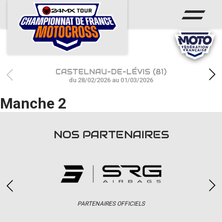
ACCUEIL
ACTUS
CALENDRIER
CASTELNAU-DE-LÉVIS (81)
RÉSULTATS
du 28/02/2026 au 01/03/2026
Manche 2
PHOTOS / WEB TV
CHAMPIONNAT
NOS PARTENAIRES
PARTENAIRES
accéder à la billetterie
PARTENAIRES OFFICIELS