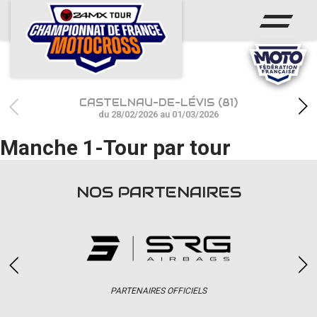
ACCUEIL
ACTUS
CALENDRIER
CASTELNAU-DE-LÉVIS (81)
RÉSULTATS
du 28/02/2026 au 01/03/2026
Manche 1-Tour par tour
PHOTOS / WEB TV
CHAMPIONNAT
NOS PARTENAIRES
PARTENAIRES
accéder à la billetterie
PARTENAIRES OFFICIELS