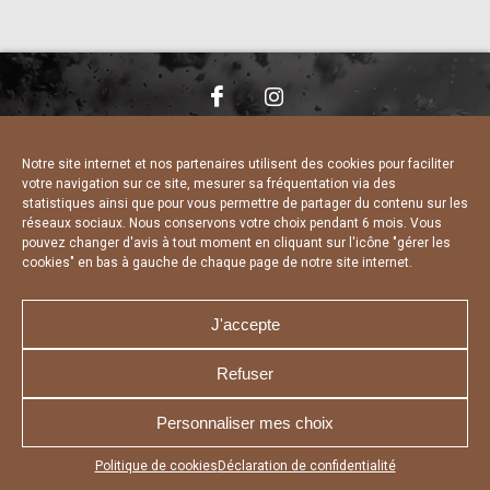
NOUS CONTACTER
MENTIONS LÉGALES
CHARTE DE CONFIDENTIALITÉ
DÉCLARATION DE CONFIDENTIALITÉ
Notre site internet et nos partenaires utilisent des cookies pour faciliter
POLITIQUE D’UTILISATION DES COOKIES
votre navigation sur ce site, mesurer sa fréquentation via des
RÉALISÉ PAR L’AGENCE WEB A3 WEB
statistiques ainsi que pour vous permettre de partager du contenu sur les
réseaux sociaux. Nous conservons votre choix pendant 6 mois. Vous
pouvez changer d'avis à tout moment en cliquant sur l'icône "gérer les
cookies" en bas à gauche de chaque page de notre site internet.
J'accepte
Refuser
Personnaliser mes choix
Appuyez sur le bouton partager en bas de votre
Politique de cookies
Déclaration de confidentialité
navigateur, puis sur "Sur l'écran d'accueil" pour obtenir le