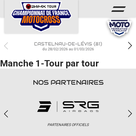
ACCUEIL
ACTUS
CALENDRIER
CASTELNAU-DE-LÉVIS (81)
RÉSULTATS
du 28/02/2026 au 01/03/2026
Manche 1-Tour par tour
PHOTOS / WEB TV
CHAMPIONNAT
NOS PARTENAIRES
PARTENAIRES
accéder à la billetterie
PARTENAIRES OFFICIELS