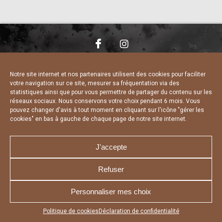
NOUS CONTACTER
MENTIONS LÉGALES
CHARTE DE CONFIDENTIALITÉ
DÉCLARATION DE CONFIDENTIALITÉ
Notre site internet et nos partenaires utilisent des cookies pour faciliter
POLITIQUE D’UTILISATION DES COOKIES
votre navigation sur ce site, mesurer sa fréquentation via des
RÉALISÉ PAR L’AGENCE WEB A3 WEB
statistiques ainsi que pour vous permettre de partager du contenu sur les
réseaux sociaux. Nous conservons votre choix pendant 6 mois. Vous
pouvez changer d'avis à tout moment en cliquant sur l'icône "gérer les
cookies" en bas à gauche de chaque page de notre site internet.
J'accepte
Refuser
Personnaliser mes choix
Appuyez sur le bouton partager en bas de votre
Politique de cookies
Déclaration de confidentialité
navigateur, puis sur "Sur l'écran d'accueil" pour obtenir le