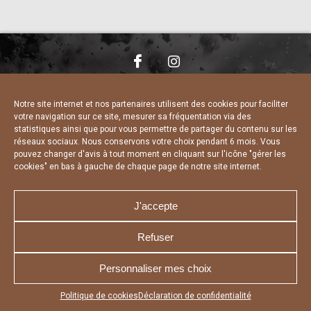
NOUS CONTACTER
MENTIONS LÉGALES
CHARTE DE CONFIDENTIALITÉ
DÉCLARATION DE CONFIDENTIALITÉ
Notre site internet et nos partenaires utilisent des cookies pour faciliter
POLITIQUE D’UTILISATION DES COOKIES
votre navigation sur ce site, mesurer sa fréquentation via des
RÉALISÉ PAR L’AGENCE WEB A3 WEB
statistiques ainsi que pour vous permettre de partager du contenu sur les
réseaux sociaux. Nous conservons votre choix pendant 6 mois. Vous
pouvez changer d'avis à tout moment en cliquant sur l'icône "gérer les
cookies" en bas à gauche de chaque page de notre site internet.
J'accepte
Refuser
Personnaliser mes choix
Appuyez sur le bouton partager en bas de votre
Politique de cookies
Déclaration de confidentialité
navigateur, puis sur "Sur l'écran d'accueil" pour obtenir le