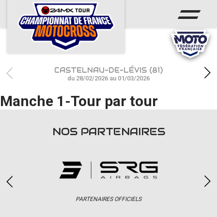
ACCUEIL
ACTUS
CALENDRIER
CASTELNAU-DE-LÉVIS (81)
RÉSULTATS
du 28/02/2026 au 01/03/2026
Manche 1-Tour par tour
PHOTOS / WEB TV
CHAMPIONNAT
NOS PARTENAIRES
PARTENAIRES
accéder à la billetterie
PARTENAIRES OFFICIELS