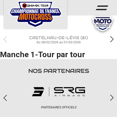
ACCUEIL
ACTUS
CALENDRIER
CASTELNAU-DE-LÉVIS (81)
RÉSULTATS
du 28/02/2026 au 01/03/2026
Manche 1-Tour par tour
PHOTOS / WEB TV
CHAMPIONNAT
NOS PARTENAIRES
PARTENAIRES
accéder à la billetterie
PARTENAIRES OFFICIELS