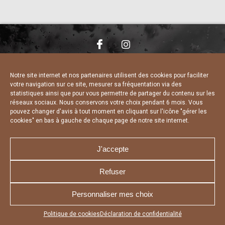
NOUS CONTACTER
MENTIONS LÉGALES
CHARTE DE CONFIDENTIALITÉ
DÉCLARATION DE CONFIDENTIALITÉ
Notre site internet et nos partenaires utilisent des cookies pour faciliter
POLITIQUE D’UTILISATION DES COOKIES
votre navigation sur ce site, mesurer sa fréquentation via des
RÉALISÉ PAR L’AGENCE WEB A3 WEB
statistiques ainsi que pour vous permettre de partager du contenu sur les
réseaux sociaux. Nous conservons votre choix pendant 6 mois. Vous
pouvez changer d'avis à tout moment en cliquant sur l'icône "gérer les
cookies" en bas à gauche de chaque page de notre site internet.
J'accepte
Refuser
Personnaliser mes choix
Appuyez sur le bouton partager en bas de votre
Politique de cookies
Déclaration de confidentialité
navigateur, puis sur "Sur l'écran d'accueil" pour obtenir le