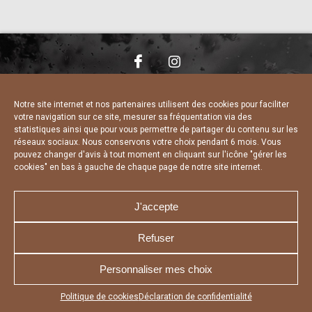
NOUS CONTACTER
MENTIONS LÉGALES
CHARTE DE CONFIDENTIALITÉ
DÉCLARATION DE CONFIDENTIALITÉ
Notre site internet et nos partenaires utilisent des cookies pour faciliter
POLITIQUE D’UTILISATION DES COOKIES
votre navigation sur ce site, mesurer sa fréquentation via des
RÉALISÉ PAR L’AGENCE WEB A3 WEB
statistiques ainsi que pour vous permettre de partager du contenu sur les
réseaux sociaux. Nous conservons votre choix pendant 6 mois. Vous
pouvez changer d'avis à tout moment en cliquant sur l'icône "gérer les
cookies" en bas à gauche de chaque page de notre site internet.
J'accepte
Refuser
Personnaliser mes choix
Appuyez sur le bouton partager en bas de votre
Politique de cookies
Déclaration de confidentialité
navigateur, puis sur "Sur l'écran d'accueil" pour obtenir le