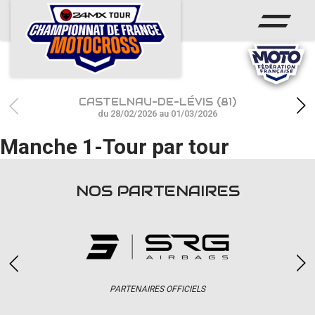
ACCUEIL
ACTUS
CALENDRIER
CASTELNAU-DE-LÉVIS (81)
RÉSULTATS
du 28/02/2026 au 01/03/2026
Manche 1-Tour par tour
PHOTOS / WEB TV
CHAMPIONNAT
NOS PARTENAIRES
PARTENAIRES
accéder à la billetterie
PARTENAIRES OFFICIELS