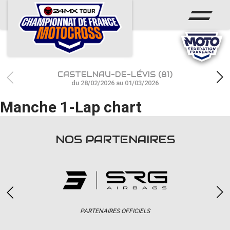
ACCUEIL
ACTUS
CALENDRIER
CASTELNAU-DE-LÉVIS (81)
RÉSULTATS
du 28/02/2026 au 01/03/2026
Manche 1-Lap chart
PHOTOS / WEB TV
CHAMPIONNAT
NOS PARTENAIRES
PARTENAIRES
accéder à la billetterie
PARTENAIRES OFFICIELS