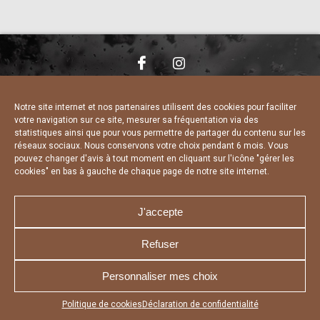
NOUS CONTACTER
MENTIONS LÉGALES
CHARTE DE CONFIDENTIALITÉ
DÉCLARATION DE CONFIDENTIALITÉ
Notre site internet et nos partenaires utilisent des cookies pour faciliter
POLITIQUE D’UTILISATION DES COOKIES
votre navigation sur ce site, mesurer sa fréquentation via des
RÉALISÉ PAR L’AGENCE WEB A3 WEB
statistiques ainsi que pour vous permettre de partager du contenu sur les
réseaux sociaux. Nous conservons votre choix pendant 6 mois. Vous
pouvez changer d'avis à tout moment en cliquant sur l'icône "gérer les
cookies" en bas à gauche de chaque page de notre site internet.
J'accepte
Refuser
Personnaliser mes choix
Appuyez sur le bouton partager en bas de votre
Politique de cookies
Déclaration de confidentialité
navigateur, puis sur "Sur l'écran d'accueil" pour obtenir le