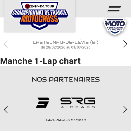
ACCUEIL
ACTUS
CALENDRIER
CASTELNAU-DE-LÉVIS (81)
RÉSULTATS
du 28/02/2026 au 01/03/2026
Manche 1-Lap chart
PHOTOS / WEB TV
CHAMPIONNAT
NOS PARTENAIRES
PARTENAIRES
accéder à la billetterie
PARTENAIRES OFFICIELS