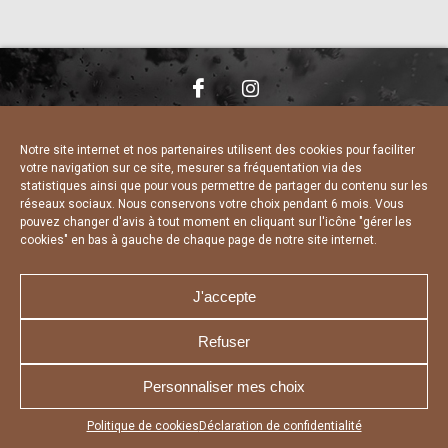
NOUS CONTACTER
MENTIONS LÉGALES
CHARTE DE CONFIDENTIALITÉ
DÉCLARATION DE CONFIDENTIALITÉ
Notre site internet et nos partenaires utilisent des cookies pour faciliter
POLITIQUE D’UTILISATION DES COOKIES
votre navigation sur ce site, mesurer sa fréquentation via des
RÉALISÉ PAR L’AGENCE WEB A3 WEB
statistiques ainsi que pour vous permettre de partager du contenu sur les
réseaux sociaux. Nous conservons votre choix pendant 6 mois. Vous
pouvez changer d'avis à tout moment en cliquant sur l'icône "gérer les
cookies" en bas à gauche de chaque page de notre site internet.
J'accepte
Refuser
Personnaliser mes choix
Appuyez sur le bouton partager en bas de votre
Politique de cookies
Déclaration de confidentialité
navigateur, puis sur "Sur l'écran d'accueil" pour obtenir le