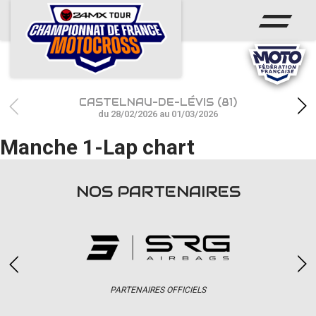
ACCUEIL
ACTUS
CALENDRIER
CASTELNAU-DE-LÉVIS (81)
RÉSULTATS
du 28/02/2026 au 01/03/2026
Manche 1-Lap chart
PHOTOS / WEB TV
CHAMPIONNAT
NOS PARTENAIRES
PARTENAIRES
accéder à la billetterie
PARTENAIRES OFFICIELS