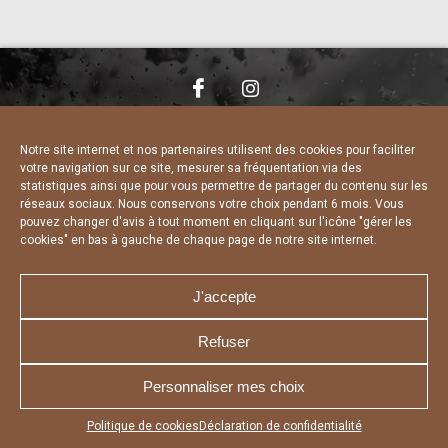
NOUS CONTACTER
MENTIONS LÉGALES
CHARTE DE CONFIDENTIALITÉ
DÉCLARATION DE CONFIDENTIALITÉ
Notre site internet et nos partenaires utilisent des cookies pour faciliter
POLITIQUE D’UTILISATION DES COOKIES
votre navigation sur ce site, mesurer sa fréquentation via des
RÉALISÉ PAR L’AGENCE WEB A3 WEB
statistiques ainsi que pour vous permettre de partager du contenu sur les
réseaux sociaux. Nous conservons votre choix pendant 6 mois. Vous
pouvez changer d'avis à tout moment en cliquant sur l'icône "gérer les
cookies" en bas à gauche de chaque page de notre site internet.
J'accepte
Refuser
Personnaliser mes choix
Appuyez sur le bouton partager en bas de votre
Politique de cookies
Déclaration de confidentialité
navigateur, puis sur "Sur l'écran d'accueil" pour obtenir le