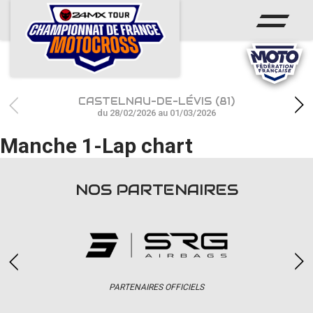
ACCUEIL
ACTUS
CALENDRIER
CASTELNAU-DE-LÉVIS (81)
RÉSULTATS
du 28/02/2026 au 01/03/2026
Manche 1-Lap chart
PHOTOS / WEB TV
CHAMPIONNAT
NOS PARTENAIRES
PARTENAIRES
accéder à la billetterie
PARTENAIRES OFFICIELS