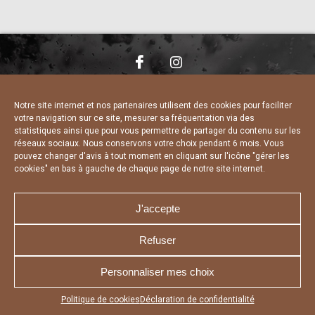
NOUS CONTACTER
MENTIONS LÉGALES
CHARTE DE CONFIDENTIALITÉ
DÉCLARATION DE CONFIDENTIALITÉ
Notre site internet et nos partenaires utilisent des cookies pour faciliter
POLITIQUE D’UTILISATION DES COOKIES
votre navigation sur ce site, mesurer sa fréquentation via des
RÉALISÉ PAR L’AGENCE WEB A3 WEB
statistiques ainsi que pour vous permettre de partager du contenu sur les
réseaux sociaux. Nous conservons votre choix pendant 6 mois. Vous
pouvez changer d'avis à tout moment en cliquant sur l'icône "gérer les
cookies" en bas à gauche de chaque page de notre site internet.
J'accepte
Refuser
Personnaliser mes choix
Appuyez sur le bouton partager en bas de votre
Politique de cookies
Déclaration de confidentialité
navigateur, puis sur "Sur l'écran d'accueil" pour obtenir le