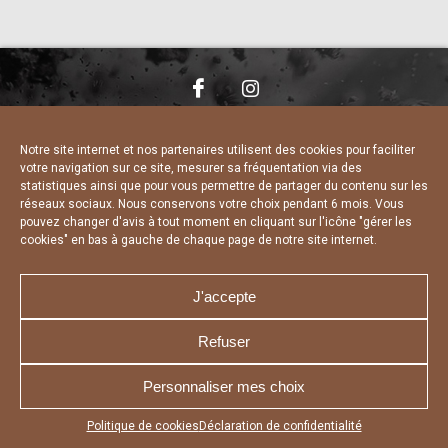
NOUS CONTACTER
MENTIONS LÉGALES
CHARTE DE CONFIDENTIALITÉ
DÉCLARATION DE CONFIDENTIALITÉ
Notre site internet et nos partenaires utilisent des cookies pour faciliter
POLITIQUE D’UTILISATION DES COOKIES
votre navigation sur ce site, mesurer sa fréquentation via des
RÉALISÉ PAR L’AGENCE WEB A3 WEB
statistiques ainsi que pour vous permettre de partager du contenu sur les
réseaux sociaux. Nous conservons votre choix pendant 6 mois. Vous
pouvez changer d'avis à tout moment en cliquant sur l'icône "gérer les
cookies" en bas à gauche de chaque page de notre site internet.
J'accepte
Refuser
Personnaliser mes choix
Appuyez sur le bouton partager en bas de votre
Politique de cookies
Déclaration de confidentialité
navigateur, puis sur "Sur l'écran d'accueil" pour obtenir le