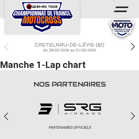
ACCUEIL
ACTUS
CALENDRIER
CASTELNAU-DE-LÉVIS (81)
RÉSULTATS
du 28/02/2026 au 01/03/2026
Manche 1-Lap chart
PHOTOS / WEB TV
CHAMPIONNAT
NOS PARTENAIRES
PARTENAIRES
accéder à la billetterie
PARTENAIRES OFFICIELS