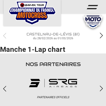
ACCUEIL
ACTUS
CALENDRIER
CASTELNAU-DE-LÉVIS (81)
RÉSULTATS
du 28/02/2026 au 01/03/2026
Manche 1-Lap chart
PHOTOS / WEB TV
CHAMPIONNAT
NOS PARTENAIRES
PARTENAIRES
accéder à la billetterie
PARTENAIRES OFFICIELS