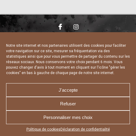
NOUS CONTACTER
MENTIONS LÉGALES
CHARTE DE CONFIDENTIALITÉ
DÉCLARATION DE CONFIDENTIALITÉ
Notre site internet et nos partenaires utilisent des cookies pour faciliter
POLITIQUE D’UTILISATION DES COOKIES
votre navigation sur ce site, mesurer sa fréquentation via des
RÉALISÉ PAR L’AGENCE WEB A3 WEB
statistiques ainsi que pour vous permettre de partager du contenu sur les
réseaux sociaux. Nous conservons votre choix pendant 6 mois. Vous
pouvez changer d'avis à tout moment en cliquant sur l'icône "gérer les
cookies" en bas à gauche de chaque page de notre site internet.
J'accepte
Refuser
Personnaliser mes choix
Appuyez sur le bouton partager en bas de votre
Politique de cookies
Déclaration de confidentialité
navigateur, puis sur "Sur l'écran d'accueil" pour obtenir le