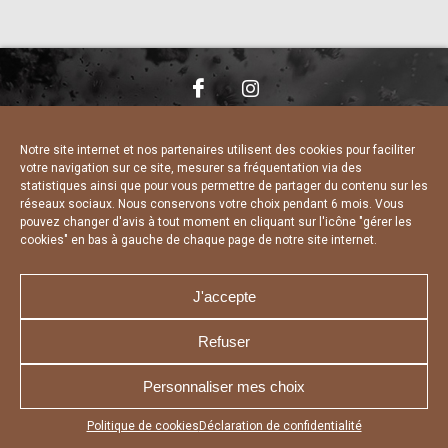
NOUS CONTACTER
MENTIONS LÉGALES
CHARTE DE CONFIDENTIALITÉ
DÉCLARATION DE CONFIDENTIALITÉ
Notre site internet et nos partenaires utilisent des cookies pour faciliter
POLITIQUE D’UTILISATION DES COOKIES
votre navigation sur ce site, mesurer sa fréquentation via des
RÉALISÉ PAR L’AGENCE WEB A3 WEB
statistiques ainsi que pour vous permettre de partager du contenu sur les
réseaux sociaux. Nous conservons votre choix pendant 6 mois. Vous
pouvez changer d'avis à tout moment en cliquant sur l'icône "gérer les
cookies" en bas à gauche de chaque page de notre site internet.
J'accepte
Refuser
Personnaliser mes choix
Appuyez sur le bouton partager en bas de votre
Politique de cookies
Déclaration de confidentialité
navigateur, puis sur "Sur l'écran d'accueil" pour obtenir le