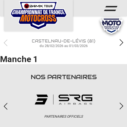
ACCUEIL
ACTUS
CALENDRIER
CASTELNAU-DE-LÉVIS (81)
RÉSULTATS
du 28/02/2026 au 01/03/2026
Manche 1
PHOTOS / WEB TV
CHAMPIONNAT
NOS PARTENAIRES
PARTENAIRES
accéder à la billetterie
PARTENAIRES OFFICIELS