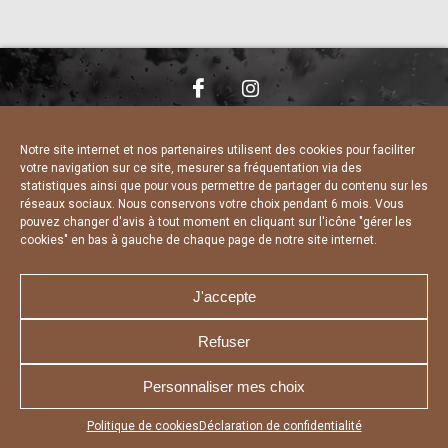
NOUS CONTACTER
MENTIONS LÉGALES
CHARTE DE CONFIDENTIALITÉ
DÉCLARATION DE CONFIDENTIALITÉ
Notre site internet et nos partenaires utilisent des cookies pour faciliter
POLITIQUE D’UTILISATION DES COOKIES
votre navigation sur ce site, mesurer sa fréquentation via des
RÉALISÉ PAR L’AGENCE WEB A3 WEB
statistiques ainsi que pour vous permettre de partager du contenu sur les
réseaux sociaux. Nous conservons votre choix pendant 6 mois. Vous
pouvez changer d'avis à tout moment en cliquant sur l'icône "gérer les
cookies" en bas à gauche de chaque page de notre site internet.
J'accepte
Refuser
Personnaliser mes choix
Appuyez sur le bouton partager en bas de votre
Politique de cookies
Déclaration de confidentialité
navigateur, puis sur "Sur l'écran d'accueil" pour obtenir le