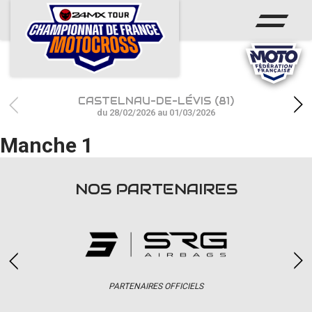
ACCUEIL
ACTUS
CALENDRIER
CASTELNAU-DE-LÉVIS (81)
RÉSULTATS
du 28/02/2026 au 01/03/2026
Manche 1
PHOTOS / WEB TV
CHAMPIONNAT
NOS PARTENAIRES
PARTENAIRES
accéder à la billetterie
PARTENAIRES OFFICIELS