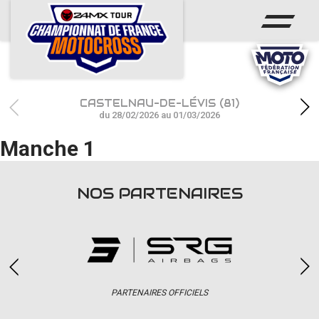
ACCUEIL
ACTUS
CALENDRIER
CASTELNAU-DE-LÉVIS (81)
RÉSULTATS
du 28/02/2026 au 01/03/2026
Manche 1
PHOTOS / WEB TV
CHAMPIONNAT
NOS PARTENAIRES
PARTENAIRES
accéder à la billetterie
PARTENAIRES OFFICIELS