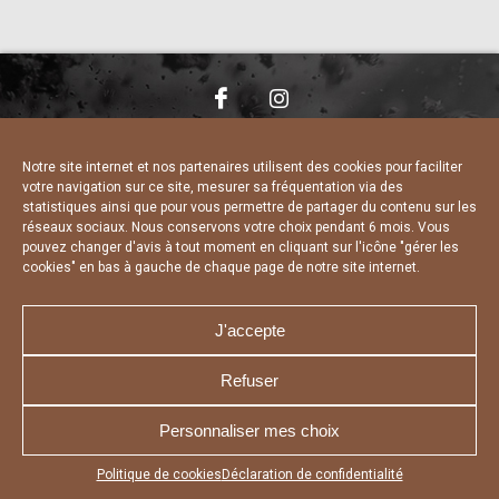
NOUS CONTACTER
MENTIONS LÉGALES
CHARTE DE CONFIDENTIALITÉ
DÉCLARATION DE CONFIDENTIALITÉ
Notre site internet et nos partenaires utilisent des cookies pour faciliter
POLITIQUE D’UTILISATION DES COOKIES
votre navigation sur ce site, mesurer sa fréquentation via des
RÉALISÉ PAR L’AGENCE WEB A3 WEB
statistiques ainsi que pour vous permettre de partager du contenu sur les
réseaux sociaux. Nous conservons votre choix pendant 6 mois. Vous
pouvez changer d'avis à tout moment en cliquant sur l'icône "gérer les
cookies" en bas à gauche de chaque page de notre site internet.
J'accepte
Refuser
Personnaliser mes choix
Appuyez sur le bouton partager en bas de votre
Politique de cookies
Déclaration de confidentialité
navigateur, puis sur "Sur l'écran d'accueil" pour obtenir le