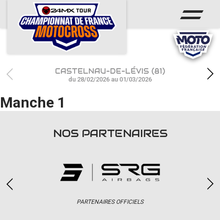
ACCUEIL
ACTUS
CALENDRIER
CASTELNAU-DE-LÉVIS (81)
RÉSULTATS
du 28/02/2026 au 01/03/2026
Manche 1
PHOTOS / WEB TV
CHAMPIONNAT
NOS PARTENAIRES
PARTENAIRES
accéder à la billetterie
PARTENAIRES OFFICIELS