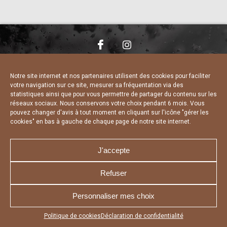
NOUS CONTACTER
MENTIONS LÉGALES
CHARTE DE CONFIDENTIALITÉ
DÉCLARATION DE CONFIDENTIALITÉ
Notre site internet et nos partenaires utilisent des cookies pour faciliter
POLITIQUE D’UTILISATION DES COOKIES
votre navigation sur ce site, mesurer sa fréquentation via des
RÉALISÉ PAR L’AGENCE WEB A3 WEB
statistiques ainsi que pour vous permettre de partager du contenu sur les
réseaux sociaux. Nous conservons votre choix pendant 6 mois. Vous
pouvez changer d'avis à tout moment en cliquant sur l'icône "gérer les
cookies" en bas à gauche de chaque page de notre site internet.
J'accepte
Refuser
Personnaliser mes choix
Appuyez sur le bouton partager en bas de votre
Politique de cookies
Déclaration de confidentialité
navigateur, puis sur "Sur l'écran d'accueil" pour obtenir le