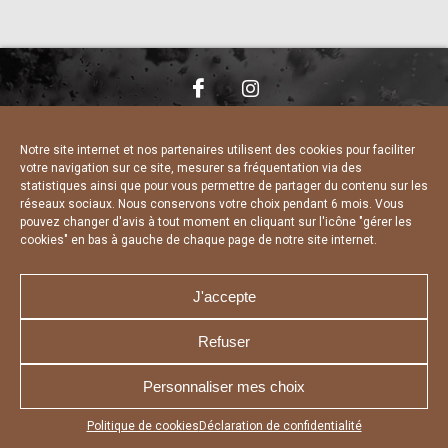
NOUS CONTACTER
MENTIONS LÉGALES
CHARTE DE CONFIDENTIALITÉ
DÉCLARATION DE CONFIDENTIALITÉ
Notre site internet et nos partenaires utilisent des cookies pour faciliter
POLITIQUE D’UTILISATION DES COOKIES
votre navigation sur ce site, mesurer sa fréquentation via des
RÉALISÉ PAR L’AGENCE WEB A3 WEB
statistiques ainsi que pour vous permettre de partager du contenu sur les
réseaux sociaux. Nous conservons votre choix pendant 6 mois. Vous
pouvez changer d'avis à tout moment en cliquant sur l'icône "gérer les
cookies" en bas à gauche de chaque page de notre site internet.
J'accepte
Refuser
Personnaliser mes choix
Appuyez sur le bouton partager en bas de votre
Politique de cookies
Déclaration de confidentialité
navigateur, puis sur "Sur l'écran d'accueil" pour obtenir le