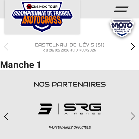
ACCUEIL
ACTUS
CALENDRIER
CASTELNAU-DE-LÉVIS (81)
RÉSULTATS
du 28/02/2026 au 01/03/2026
Manche 1
PHOTOS / WEB TV
CHAMPIONNAT
NOS PARTENAIRES
PARTENAIRES
accéder à la billetterie
PARTENAIRES OFFICIELS