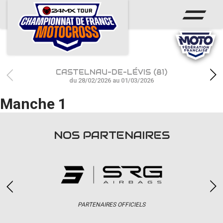
ACCUEIL
ACTUS
CALENDRIER
CASTELNAU-DE-LÉVIS (81)
RÉSULTATS
du 28/02/2026 au 01/03/2026
Manche 1
PHOTOS / WEB TV
CHAMPIONNAT
NOS PARTENAIRES
PARTENAIRES
accéder à la billetterie
PARTENAIRES OFFICIELS