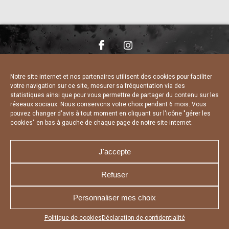
NOUS CONTACTER
MENTIONS LÉGALES
CHARTE DE CONFIDENTIALITÉ
DÉCLARATION DE CONFIDENTIALITÉ
Notre site internet et nos partenaires utilisent des cookies pour faciliter
POLITIQUE D’UTILISATION DES COOKIES
votre navigation sur ce site, mesurer sa fréquentation via des
RÉALISÉ PAR L’AGENCE WEB A3 WEB
statistiques ainsi que pour vous permettre de partager du contenu sur les
réseaux sociaux. Nous conservons votre choix pendant 6 mois. Vous
pouvez changer d'avis à tout moment en cliquant sur l'icône "gérer les
cookies" en bas à gauche de chaque page de notre site internet.
J'accepte
Refuser
Personnaliser mes choix
Appuyez sur le bouton partager en bas de votre
Politique de cookies
Déclaration de confidentialité
navigateur, puis sur "Sur l'écran d'accueil" pour obtenir le