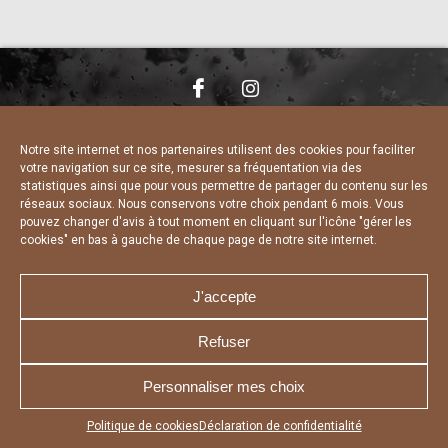
NOUS CONTACTER
MENTIONS LÉGALES
CHARTE DE CONFIDENTIALITÉ
DÉCLARATION DE CONFIDENTIALITÉ
Notre site internet et nos partenaires utilisent des cookies pour faciliter
POLITIQUE D’UTILISATION DES COOKIES
votre navigation sur ce site, mesurer sa fréquentation via des
RÉALISÉ PAR L’AGENCE WEB A3 WEB
statistiques ainsi que pour vous permettre de partager du contenu sur les
réseaux sociaux. Nous conservons votre choix pendant 6 mois. Vous
pouvez changer d'avis à tout moment en cliquant sur l'icône "gérer les
cookies" en bas à gauche de chaque page de notre site internet.
J'accepte
Refuser
Personnaliser mes choix
Appuyez sur le bouton partager en bas de votre
Politique de cookies
Déclaration de confidentialité
navigateur, puis sur "Sur l'écran d'accueil" pour obtenir le