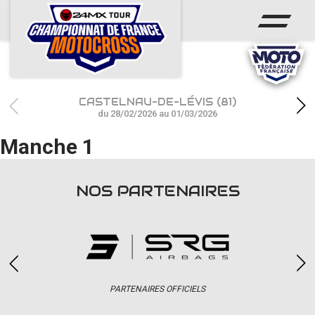
ACCUEIL
ACTUS
CALENDRIER
CASTELNAU-DE-LÉVIS (81)
RÉSULTATS
du 28/02/2026 au 01/03/2026
Manche 1
PHOTOS / WEB TV
CHAMPIONNAT
NOS PARTENAIRES
PARTENAIRES
accéder à la billetterie
PARTENAIRES OFFICIELS