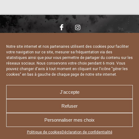
NOUS CONTACTER
MENTIONS LÉGALES
CHARTE DE CONFIDENTIALITÉ
DÉCLARATION DE CONFIDENTIALITÉ
Notre site internet et nos partenaires utilisent des cookies pour faciliter
POLITIQUE D’UTILISATION DES COOKIES
votre navigation sur ce site, mesurer sa fréquentation via des
RÉALISÉ PAR L’AGENCE WEB A3 WEB
statistiques ainsi que pour vous permettre de partager du contenu sur les
réseaux sociaux. Nous conservons votre choix pendant 6 mois. Vous
pouvez changer d'avis à tout moment en cliquant sur l'icône "gérer les
cookies" en bas à gauche de chaque page de notre site internet.
J'accepte
Refuser
Personnaliser mes choix
Appuyez sur le bouton partager en bas de votre
Politique de cookies
Déclaration de confidentialité
navigateur, puis sur "Sur l'écran d'accueil" pour obtenir le