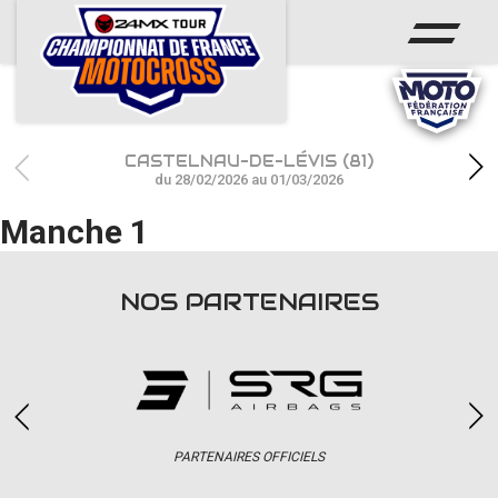
ACCUEIL
ACTUS
CALENDRIER
CASTELNAU-DE-LÉVIS (81)
RÉSULTATS
du 28/02/2026 au 01/03/2026
Manche 1
PHOTOS / WEB TV
CHAMPIONNAT
NOS PARTENAIRES
PARTENAIRES
accéder à la billetterie
PARTENAIRES OFFICIELS