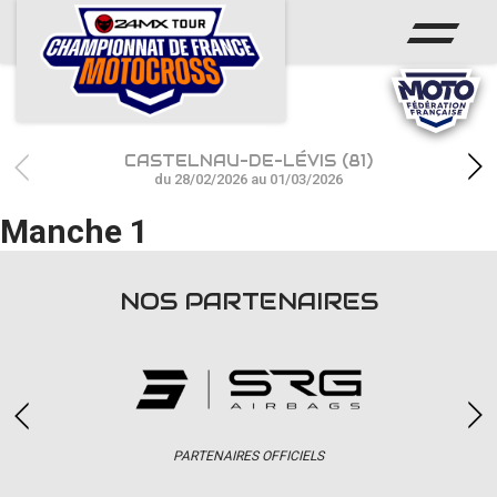
ACCUEIL
ACTUS
CALENDRIER
CASTELNAU-DE-LÉVIS (81)
RÉSULTATS
du 28/02/2026 au 01/03/2026
Manche 1
PHOTOS / WEB TV
CHAMPIONNAT
NOS PARTENAIRES
PARTENAIRES
accéder à la billetterie
PARTENAIRES OFFICIELS