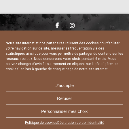
NOUS CONTACTER
MENTIONS LÉGALES
CHARTE DE CONFIDENTIALITÉ
DÉCLARATION DE CONFIDENTIALITÉ
Notre site internet et nos partenaires utilisent des cookies pour faciliter
POLITIQUE D’UTILISATION DES COOKIES
votre navigation sur ce site, mesurer sa fréquentation via des
RÉALISÉ PAR L’AGENCE WEB A3 WEB
statistiques ainsi que pour vous permettre de partager du contenu sur les
réseaux sociaux. Nous conservons votre choix pendant 6 mois. Vous
pouvez changer d'avis à tout moment en cliquant sur l'icône "gérer les
cookies" en bas à gauche de chaque page de notre site internet.
J'accepte
Refuser
Personnaliser mes choix
Appuyez sur le bouton partager en bas de votre
Politique de cookies
Déclaration de confidentialité
navigateur, puis sur "Sur l'écran d'accueil" pour obtenir le