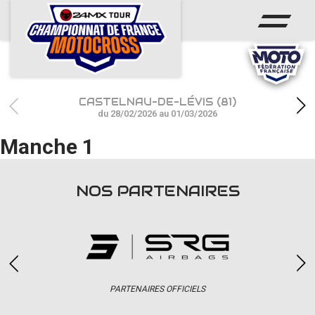
ACCUEIL
ACTUS
CALENDRIER
CASTELNAU-DE-LÉVIS (81)
RÉSULTATS
du 28/02/2026 au 01/03/2026
Manche 1
PHOTOS / WEB TV
CHAMPIONNAT
NOS PARTENAIRES
PARTENAIRES
accéder à la billetterie
PARTENAIRES OFFICIELS