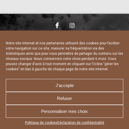
NOUS CONTACTER
MENTIONS LÉGALES
CHARTE DE CONFIDENTIALITÉ
DÉCLARATION DE CONFIDENTIALITÉ
Notre site internet et nos partenaires utilisent des cookies pour faciliter
POLITIQUE D’UTILISATION DES COOKIES
votre navigation sur ce site, mesurer sa fréquentation via des
RÉALISÉ PAR L’AGENCE WEB A3 WEB
statistiques ainsi que pour vous permettre de partager du contenu sur les
réseaux sociaux. Nous conservons votre choix pendant 6 mois. Vous
pouvez changer d'avis à tout moment en cliquant sur l'icône "gérer les
cookies" en bas à gauche de chaque page de notre site internet.
J'accepte
Refuser
Personnaliser mes choix
Appuyez sur le bouton partager en bas de votre
Politique de cookies
Déclaration de confidentialité
navigateur, puis sur "Sur l'écran d'accueil" pour obtenir le