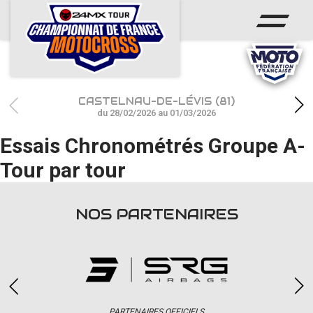
ACCUEIL
ACTUS
CALENDRIER
CASTELNAU-DE-LÉVIS (81)
RÉSULTATS
du 28/02/2026 au 01/03/2026
Essais Chronométrés Groupe A-
PHOTOS / WEB TV
Tour par tour
CHAMPIONNAT
PARTENAIRES
NOS PARTENAIRES
accéder à la billetterie
PARTENAIRES OFFICIELS