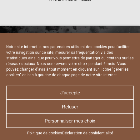
Notre site internet et nos partenaires utilisent des cookies pour faciliter
NOUS CONTACTER
MENTIONS LÉGALES
votre navigation sur ce site, mesurer sa fréquentation via des
CHARTE DE CONFIDENTIALITÉ
DÉCLARATION DE CONFIDENTIALITÉ
statistiques ainsi que pour vous permettre de partager du contenu sur les
POLITIQUE D’UTILISATION DES COOKIES
réseaux sociaux. Nous conservons votre choix pendant 6 mois. Vous
RÉALISÉ PAR L’AGENCE WEB A3 WEB
pouvez changer d'avis à tout moment en cliquant sur l'icône "gérer les
cookies" en bas à gauche de chaque page de notre site internet.
J'accepte
Refuser
Personnaliser mes choix
Appuyez sur le bouton partager en bas de votre
Politique de cookies
Déclaration de confidentialité
navigateur, puis sur "Sur l'écran d'accueil" pour obtenir le