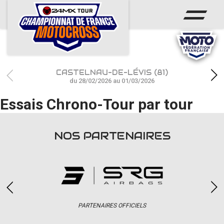
ACCUEIL
ACTUS
CALENDRIER
CASTELNAU-DE-LÉVIS (81)
RÉSULTATS
du 28/02/2026 au 01/03/2026
Essais Chrono-Tour par tour
PHOTOS / WEB TV
CHAMPIONNAT
NOS PARTENAIRES
PARTENAIRES
accéder à la billetterie
PARTENAIRES OFFICIELS