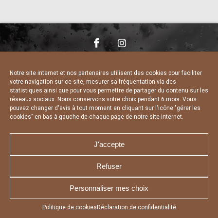
NOUS CONTACTER
MENTIONS LÉGALES
CHARTE DE CONFIDENTIALITÉ
DÉCLARATION DE CONFIDENTIALITÉ
Notre site internet et nos partenaires utilisent des cookies pour faciliter
POLITIQUE D’UTILISATION DES COOKIES
votre navigation sur ce site, mesurer sa fréquentation via des
RÉALISÉ PAR L’AGENCE WEB A3 WEB
statistiques ainsi que pour vous permettre de partager du contenu sur les
réseaux sociaux. Nous conservons votre choix pendant 6 mois. Vous
pouvez changer d'avis à tout moment en cliquant sur l'icône "gérer les
cookies" en bas à gauche de chaque page de notre site internet.
J'accepte
Refuser
Personnaliser mes choix
Appuyez sur le bouton partager en bas de votre
Politique de cookies
Déclaration de confidentialité
navigateur, puis sur "Sur l'écran d'accueil" pour obtenir le