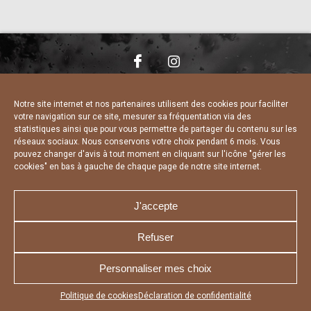
NOUS CONTACTER
MENTIONS LÉGALES
CHARTE DE CONFIDENTIALITÉ
DÉCLARATION DE CONFIDENTIALITÉ
Notre site internet et nos partenaires utilisent des cookies pour faciliter
POLITIQUE D’UTILISATION DES COOKIES
votre navigation sur ce site, mesurer sa fréquentation via des
RÉALISÉ PAR L’AGENCE WEB A3 WEB
statistiques ainsi que pour vous permettre de partager du contenu sur les
réseaux sociaux. Nous conservons votre choix pendant 6 mois. Vous
pouvez changer d'avis à tout moment en cliquant sur l'icône "gérer les
cookies" en bas à gauche de chaque page de notre site internet.
J'accepte
Refuser
Personnaliser mes choix
Appuyez sur le bouton partager en bas de votre
Politique de cookies
Déclaration de confidentialité
navigateur, puis sur "Sur l'écran d'accueil" pour obtenir le