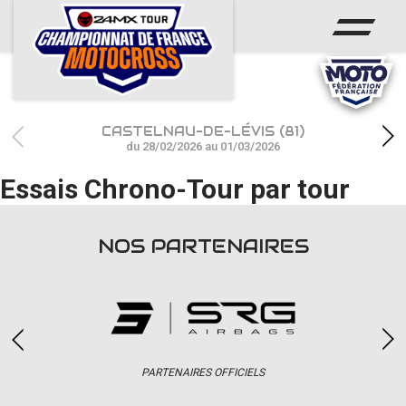
ACCUEIL
ACTUS
CALENDRIER
CASTELNAU-DE-LÉVIS (81)
RÉSULTATS
du 28/02/2026 au 01/03/2026
Essais Chrono-Tour par tour
PHOTOS / WEB TV
CHAMPIONNAT
NOS PARTENAIRES
PARTENAIRES
accéder à la billetterie
PARTENAIRES OFFICIELS