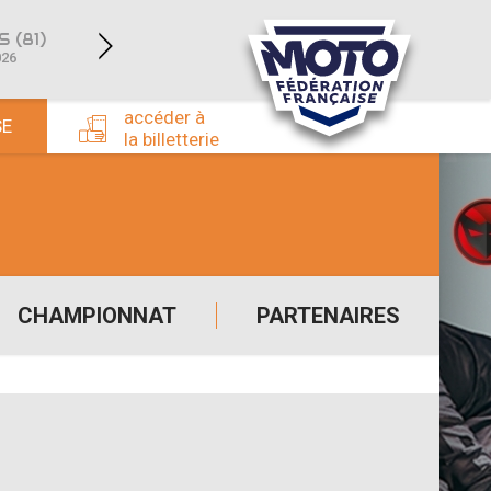
 (81)
SAINT-JEAN-D’ANGÉLY (17)
ROM
026
du 04/04/2026 au 05/04/2026
du 25/04/
accéder à
SE
la billetterie
CHAMPIONNAT
PARTENAIRES