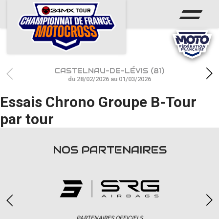
ACCUEIL
ACTUS
CALENDRIER
CASTELNAU-DE-LÉVIS (81)
RÉSULTATS
du 28/02/2026 au 01/03/2026
Essais Chrono Groupe B-Tour
PHOTOS / WEB TV
par tour
CHAMPIONNAT
PARTENAIRES
NOS PARTENAIRES
accéder à la billetterie
PARTENAIRES OFFICIELS