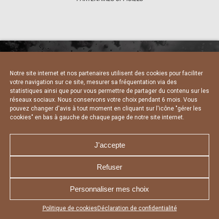
Notre site internet et nos partenaires utilisent des cookies pour faciliter
NOUS CONTACTER
MENTIONS LÉGALES
votre navigation sur ce site, mesurer sa fréquentation via des
CHARTE DE CONFIDENTIALITÉ
DÉCLARATION DE CONFIDENTIALITÉ
statistiques ainsi que pour vous permettre de partager du contenu sur les
POLITIQUE D’UTILISATION DES COOKIES
réseaux sociaux. Nous conservons votre choix pendant 6 mois. Vous
RÉALISÉ PAR L’AGENCE WEB A3 WEB
pouvez changer d'avis à tout moment en cliquant sur l'icône "gérer les
cookies" en bas à gauche de chaque page de notre site internet.
J'accepte
Refuser
Personnaliser mes choix
Appuyez sur le bouton partager en bas de votre
Politique de cookies
Déclaration de confidentialité
navigateur, puis sur "Sur l'écran d'accueil" pour obtenir le