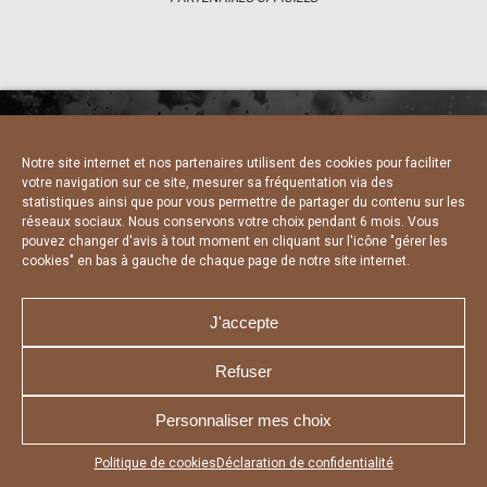
Notre site internet et nos partenaires utilisent des cookies pour faciliter
NOUS CONTACTER
MENTIONS LÉGALES
votre navigation sur ce site, mesurer sa fréquentation via des
CHARTE DE CONFIDENTIALITÉ
DÉCLARATION DE CONFIDENTIALITÉ
statistiques ainsi que pour vous permettre de partager du contenu sur les
POLITIQUE D’UTILISATION DES COOKIES
réseaux sociaux. Nous conservons votre choix pendant 6 mois. Vous
RÉALISÉ PAR L’AGENCE WEB A3 WEB
pouvez changer d'avis à tout moment en cliquant sur l'icône "gérer les
cookies" en bas à gauche de chaque page de notre site internet.
J'accepte
Refuser
Personnaliser mes choix
Appuyez sur le bouton partager en bas de votre
Politique de cookies
Déclaration de confidentialité
navigateur, puis sur "Sur l'écran d'accueil" pour obtenir le