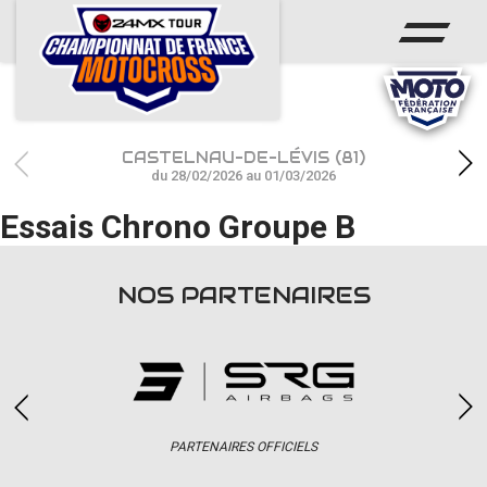
ACCUEIL
ACTUS
CALENDRIER
CASTELNAU-DE-LÉVIS (81)
RÉSULTATS
du 28/02/2026 au 01/03/2026
Essais Chrono Groupe B
PHOTOS / WEB TV
CHAMPIONNAT
NOS PARTENAIRES
PARTENAIRES
accéder à la billetterie
PARTENAIRES OFFICIELS