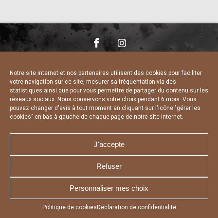
NOUS CONTACTER
MENTIONS LÉGALES
CHARTE DE CONFIDENTIALITÉ
DÉCLARATION DE CONFIDENTIALITÉ
Notre site internet et nos partenaires utilisent des cookies pour faciliter
POLITIQUE D’UTILISATION DES COOKIES
votre navigation sur ce site, mesurer sa fréquentation via des
RÉALISÉ PAR L’AGENCE WEB A3 WEB
statistiques ainsi que pour vous permettre de partager du contenu sur les
réseaux sociaux. Nous conservons votre choix pendant 6 mois. Vous
pouvez changer d'avis à tout moment en cliquant sur l'icône "gérer les
cookies" en bas à gauche de chaque page de notre site internet.
J'accepte
Refuser
Personnaliser mes choix
Appuyez sur le bouton partager en bas de votre
Politique de cookies
Déclaration de confidentialité
navigateur, puis sur "Sur l'écran d'accueil" pour obtenir le