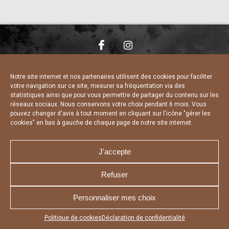
NOUS CONTACTER
MENTIONS LÉGALES
CHARTE DE CONFIDENTIALITÉ
DÉCLARATION DE CONFIDENTIALITÉ
Notre site internet et nos partenaires utilisent des cookies pour faciliter
POLITIQUE D’UTILISATION DES COOKIES
votre navigation sur ce site, mesurer sa fréquentation via des
RÉALISÉ PAR L’AGENCE WEB A3 WEB
statistiques ainsi que pour vous permettre de partager du contenu sur les
réseaux sociaux. Nous conservons votre choix pendant 6 mois. Vous
pouvez changer d'avis à tout moment en cliquant sur l'icône "gérer les
cookies" en bas à gauche de chaque page de notre site internet.
J'accepte
Refuser
Personnaliser mes choix
Appuyez sur le bouton partager en bas de votre
Politique de cookies
Déclaration de confidentialité
navigateur, puis sur "Sur l'écran d'accueil" pour obtenir le