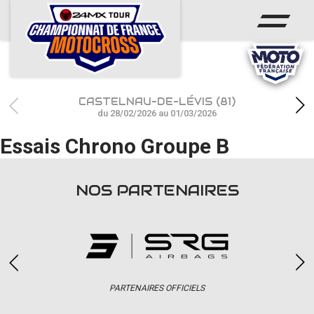
ACCUEIL
ACTUS
CALENDRIER
CASTELNAU-DE-LÉVIS (81)
RÉSULTATS
du 28/02/2026 au 01/03/2026
Essais Chrono Groupe B
PHOTOS / WEB TV
CHAMPIONNAT
NOS PARTENAIRES
PARTENAIRES
accéder à la billetterie
PARTENAIRES OFFICIELS