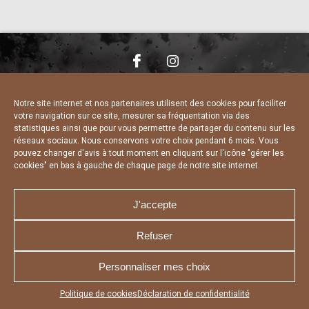
NOUS CONTACTER
MENTIONS LÉGALES
CHARTE DE CONFIDENTIALITÉ
DÉCLARATION DE CONFIDENTIALITÉ
Notre site internet et nos partenaires utilisent des cookies pour faciliter
POLITIQUE D’UTILISATION DES COOKIES
votre navigation sur ce site, mesurer sa fréquentation via des
RÉALISÉ PAR L’AGENCE WEB A3 WEB
statistiques ainsi que pour vous permettre de partager du contenu sur les
réseaux sociaux. Nous conservons votre choix pendant 6 mois. Vous
pouvez changer d'avis à tout moment en cliquant sur l'icône "gérer les
cookies" en bas à gauche de chaque page de notre site internet.
J'accepte
Refuser
Personnaliser mes choix
Appuyez sur le bouton partager en bas de votre
Politique de cookies
Déclaration de confidentialité
navigateur, puis sur "Sur l'écran d'accueil" pour obtenir le