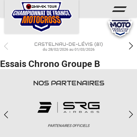
ACCUEIL
ACTUS
CALENDRIER
CASTELNAU-DE-LÉVIS (81)
RÉSULTATS
du 28/02/2026 au 01/03/2026
Essais Chrono Groupe B
PHOTOS / WEB TV
CHAMPIONNAT
NOS PARTENAIRES
PARTENAIRES
accéder à la billetterie
PARTENAIRES OFFICIELS