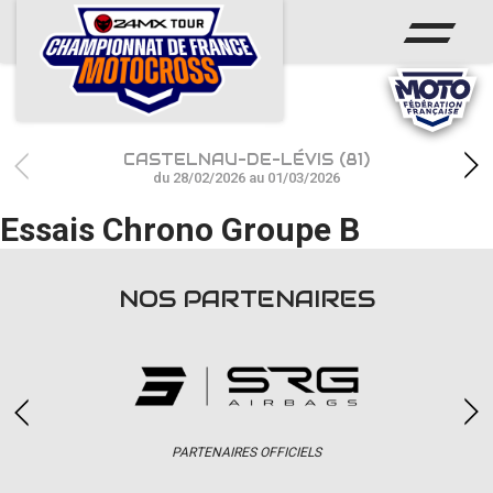
ACCUEIL
ACTUS
CALENDRIER
CASTELNAU-DE-LÉVIS (81)
RÉSULTATS
du 28/02/2026 au 01/03/2026
Essais Chrono Groupe B
PHOTOS / WEB TV
CHAMPIONNAT
NOS PARTENAIRES
PARTENAIRES
accéder à la billetterie
PARTENAIRES OFFICIELS