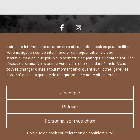
NOUS CONTACTER
MENTIONS LÉGALES
CHARTE DE CONFIDENTIALITÉ
DÉCLARATION DE CONFIDENTIALITÉ
Notre site internet et nos partenaires utilisent des cookies pour faciliter
POLITIQUE D’UTILISATION DES COOKIES
votre navigation sur ce site, mesurer sa fréquentation via des
RÉALISÉ PAR L’AGENCE WEB A3 WEB
statistiques ainsi que pour vous permettre de partager du contenu sur les
réseaux sociaux. Nous conservons votre choix pendant 6 mois. Vous
pouvez changer d'avis à tout moment en cliquant sur l'icône "gérer les
cookies" en bas à gauche de chaque page de notre site internet.
J'accepte
Refuser
Personnaliser mes choix
Appuyez sur le bouton partager en bas de votre
Politique de cookies
Déclaration de confidentialité
navigateur, puis sur "Sur l'écran d'accueil" pour obtenir le