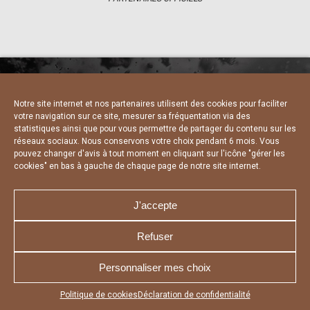
Notre site internet et nos partenaires utilisent des cookies pour faciliter
NOUS CONTACTER
MENTIONS LÉGALES
votre navigation sur ce site, mesurer sa fréquentation via des
CHARTE DE CONFIDENTIALITÉ
DÉCLARATION DE CONFIDENTIALITÉ
statistiques ainsi que pour vous permettre de partager du contenu sur les
POLITIQUE D’UTILISATION DES COOKIES
réseaux sociaux. Nous conservons votre choix pendant 6 mois. Vous
RÉALISÉ PAR L’AGENCE WEB A3 WEB
pouvez changer d'avis à tout moment en cliquant sur l'icône "gérer les
cookies" en bas à gauche de chaque page de notre site internet.
J'accepte
Refuser
Personnaliser mes choix
Appuyez sur le bouton partager en bas de votre
Politique de cookies
Déclaration de confidentialité
navigateur, puis sur "Sur l'écran d'accueil" pour obtenir le