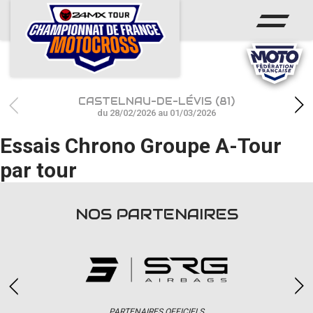
ACCUEIL
ACTUS
CALENDRIER
CASTELNAU-DE-LÉVIS (81)
RÉSULTATS
du 28/02/2026 au 01/03/2026
Essais Chrono Groupe A-Tour
PHOTOS / WEB TV
par tour
CHAMPIONNAT
PARTENAIRES
NOS PARTENAIRES
accéder à la billetterie
PARTENAIRES OFFICIELS