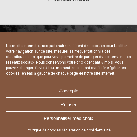
Notre site internet et nos partenaires utilisent des cookies pour faciliter
NOUS CONTACTER
MENTIONS LÉGALES
votre navigation sur ce site, mesurer sa fréquentation via des
CHARTE DE CONFIDENTIALITÉ
DÉCLARATION DE CONFIDENTIALITÉ
statistiques ainsi que pour vous permettre de partager du contenu sur les
POLITIQUE D’UTILISATION DES COOKIES
réseaux sociaux. Nous conservons votre choix pendant 6 mois. Vous
RÉALISÉ PAR L’AGENCE WEB A3 WEB
pouvez changer d'avis à tout moment en cliquant sur l'icône "gérer les
cookies" en bas à gauche de chaque page de notre site internet.
J'accepte
Refuser
Personnaliser mes choix
Appuyez sur le bouton partager en bas de votre
Politique de cookies
Déclaration de confidentialité
navigateur, puis sur "Sur l'écran d'accueil" pour obtenir le