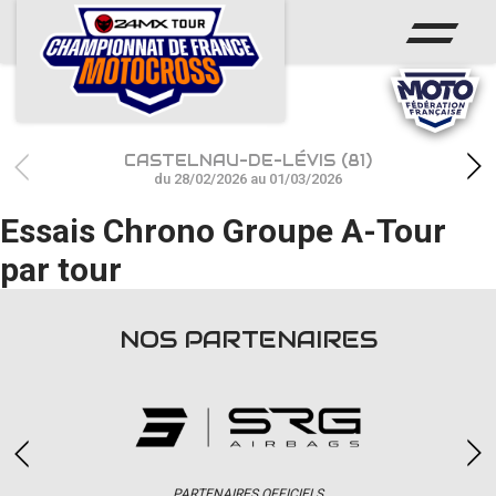
ACCUEIL
ACTUS
CALENDRIER
CASTELNAU-DE-LÉVIS (81)
RÉSULTATS
du 28/02/2026 au 01/03/2026
Essais Chrono Groupe A-Tour
PHOTOS / WEB TV
par tour
CHAMPIONNAT
PARTENAIRES
NOS PARTENAIRES
accéder à la billetterie
PARTENAIRES OFFICIELS