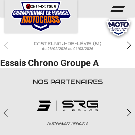
ACCUEIL
ACTUS
CALENDRIER
CASTELNAU-DE-LÉVIS (81)
RÉSULTATS
du 28/02/2026 au 01/03/2026
Essais Chrono Groupe A
PHOTOS / WEB TV
CHAMPIONNAT
NOS PARTENAIRES
PARTENAIRES
accéder à la billetterie
PARTENAIRES OFFICIELS