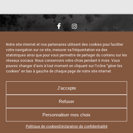
NOUS CONTACTER
MENTIONS LÉGALES
CHARTE DE CONFIDENTIALITÉ
DÉCLARATION DE CONFIDENTIALITÉ
Notre site internet et nos partenaires utilisent des cookies pour faciliter
POLITIQUE D’UTILISATION DES COOKIES
votre navigation sur ce site, mesurer sa fréquentation via des
RÉALISÉ PAR L’AGENCE WEB A3 WEB
statistiques ainsi que pour vous permettre de partager du contenu sur les
réseaux sociaux. Nous conservons votre choix pendant 6 mois. Vous
pouvez changer d'avis à tout moment en cliquant sur l'icône "gérer les
cookies" en bas à gauche de chaque page de notre site internet.
J'accepte
Refuser
Personnaliser mes choix
Appuyez sur le bouton partager en bas de votre
Politique de cookies
Déclaration de confidentialité
navigateur, puis sur "Sur l'écran d'accueil" pour obtenir le