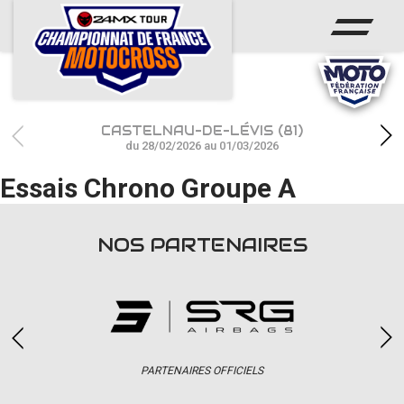
ACCUEIL
ACTUS
CALENDRIER
CASTELNAU-DE-LÉVIS (81)
RÉSULTATS
du 28/02/2026 au 01/03/2026
Essais Chrono Groupe A
PHOTOS / WEB TV
CHAMPIONNAT
NOS PARTENAIRES
PARTENAIRES
accéder à la billetterie
PARTENAIRES OFFICIELS