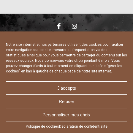
NOUS CONTACTER
MENTIONS LÉGALES
CHARTE DE CONFIDENTIALITÉ
DÉCLARATION DE CONFIDENTIALITÉ
Notre site internet et nos partenaires utilisent des cookies pour faciliter
POLITIQUE D’UTILISATION DES COOKIES
votre navigation sur ce site, mesurer sa fréquentation via des
RÉALISÉ PAR L’AGENCE WEB A3 WEB
statistiques ainsi que pour vous permettre de partager du contenu sur les
réseaux sociaux. Nous conservons votre choix pendant 6 mois. Vous
pouvez changer d'avis à tout moment en cliquant sur l'icône "gérer les
cookies" en bas à gauche de chaque page de notre site internet.
J'accepte
Refuser
Personnaliser mes choix
Appuyez sur le bouton partager en bas de votre
Politique de cookies
Déclaration de confidentialité
navigateur, puis sur "Sur l'écran d'accueil" pour obtenir le