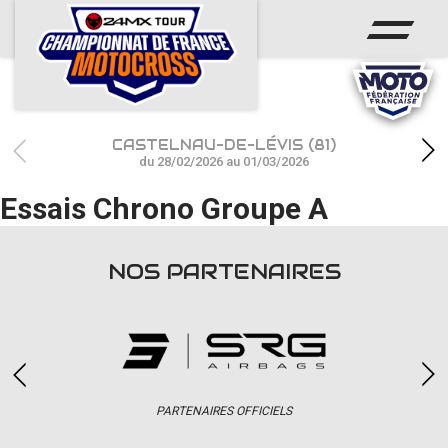
ACCUEIL
ACTUS
CALENDRIER
CASTELNAU-DE-LÉVIS (81)
RÉSULTATS
du 28/02/2026 au 01/03/2026
Essais Chrono Groupe A
PHOTOS / WEB TV
CHAMPIONNAT
NOS PARTENAIRES
PARTENAIRES
accéder à la billetterie
PARTENAIRES OFFICIELS