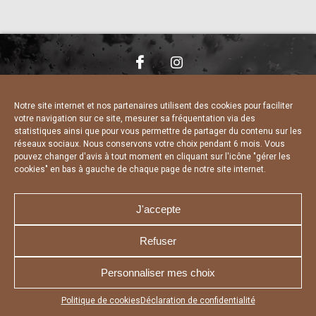
NOUS CONTACTER
MENTIONS LÉGALES
CHARTE DE CONFIDENTIALITÉ
DÉCLARATION DE CONFIDENTIALITÉ
Notre site internet et nos partenaires utilisent des cookies pour faciliter
POLITIQUE D’UTILISATION DES COOKIES
votre navigation sur ce site, mesurer sa fréquentation via des
RÉALISÉ PAR L’AGENCE WEB A3 WEB
statistiques ainsi que pour vous permettre de partager du contenu sur les
réseaux sociaux. Nous conservons votre choix pendant 6 mois. Vous
pouvez changer d'avis à tout moment en cliquant sur l'icône "gérer les
cookies" en bas à gauche de chaque page de notre site internet.
J'accepte
Refuser
Personnaliser mes choix
Appuyez sur le bouton partager en bas de votre
Politique de cookies
Déclaration de confidentialité
navigateur, puis sur "Sur l'écran d'accueil" pour obtenir le